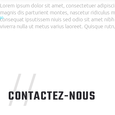
Lorem ipsum dolor sit amet, consectetuer adipisc
magnis dis parturient montes, nascetur ridiculus mu
consequat ipsutissem niuis sed odio sit amet nibh v
viverra nulla ut metus varius laoreet. Quisque rutru
//
CONTACTEZ-NOUS