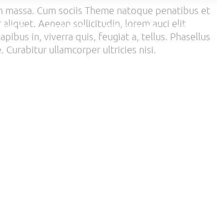
an massa. Cum sociis Theme natoque penatibus et
aliquet. Aenean sollicitudin, lorem auci elit
SPORT PRO
PARTICULIERS
OFFRE ENTREPRISE
CONTACT
bus in, viverra quis, feugiat a, tellus. Phasellus
 Curabitur ullamcorper ultricies nisi.