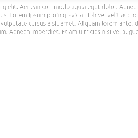
ing elit. Aenean commodo ligula eget dolor. Aene
s. Lorem ipsum proin gravida nibh vel velit auctor 
ACCUEIL
OFFRE 
ulputate cursus a sit amet. Aliquam lorem ante, dapi
m. Aenean imperdiet. Etiam ultricies nisi vel augue.