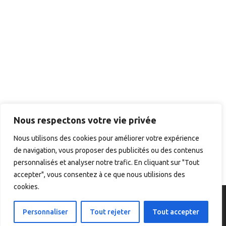
Nous respectons votre vie privée
Nous utilisons des cookies pour améliorer votre expérience
de navigation, vous proposer des publicités ou des contenus
personnalisés et analyser notre trafic. En cliquant sur "Tout
accepter", vous consentez à ce que nous utilisions des
cookies.
2023 Odysium -
DIGITICS,
tous droits réservés
Personnaliser
Tout rejeter
Tout accepter
/ CGU / Mentions légales