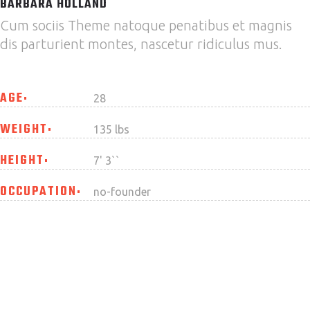
BARBARA HOLLAND
Cum sociis Theme natoque penatibus et magnis
dis parturient montes, nascetur ridiculus mus.
AGE
28
WEIGHT
135 lbs
HEIGHT
7' 3``
OCCUPATION
no-founder